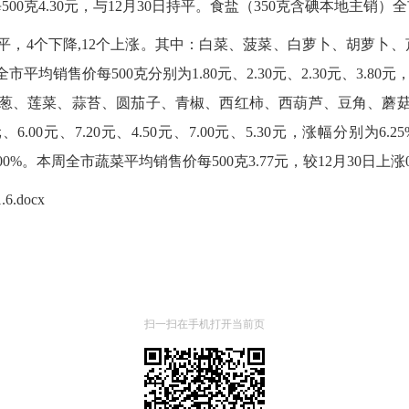
0克4.30元，与12月30日持平。食盐（350克含碘本地主销）全
平，4个下降,12个上涨。其中：白菜、菠菜、白萝卜、胡萝卜、
价每500克分别为1.80元、2.30元、2.30元、3.80元，降幅分别
、莲菜、蒜苔、圆茄子、青椒、西红柿、西葫芦、豆角、蘑菇，全市
元、6.00元、7.20元、4.50元、7.00元、5.30元，涨幅分别为6.25%、
48%、6.00%。本周全市蔬菜平均销售价每500克3.77元，较12月30日上涨
docx
扫一扫在手机打开当前页