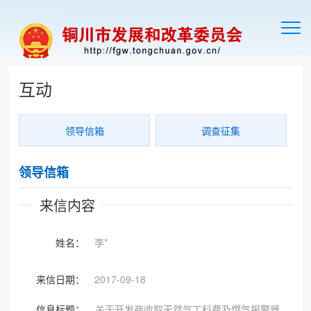
切
换
导
航
互动
领导信箱
调查征集
领导信箱
来信内容
姓名：
李*
来信日期：
2017-09-18
信息标题：
关于开发商收取天然气工料费及燃气报警器