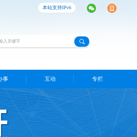
|
|
本站支持IPv6
办事
互动
专栏