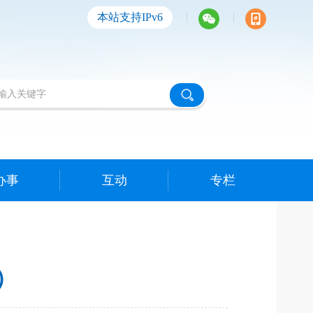
|
|
本站支持IPv6
办事
互动
专栏
）