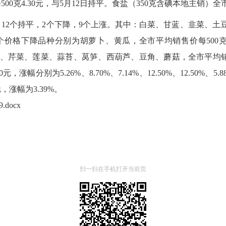
0克4.30元，与5月12日持平。食盐（350克含碘本地主销）全市
，12个持平，2个下降，9个上涨。其中：白菜、甘蓝、韭菜、
价格下降品种分别为胡萝卜、黄瓜，全市平均销售价每500克分别为2
、芹菜、莲菜、蒜苔、莴笋、西葫芦、豆角、蘑菇，全市平均销售价每5
.00元，涨幅分别为5.26%、8.70%、7.14%、12.50%、12.50%、
元，涨幅为3.39%。
docx
扫一扫在手机打开当前页