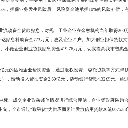
风险补偿资金池，主要用于市级担保机构开展的政府性融资担保
%，担保业务发生风险后，风险资金池承担10%的风险补偿，
业流动资金贷款贴息，对规上工业企业在金融机构当年取得200
下达贴息补助资金773万元，惠及企业21户。加大创业担保贷款支持
万元、小微企业创业贷款贴息资金419.76万元，切实提高我市
.1亿元的困难企业帮扶资金，通过股权投资、委托贷款等方式帮
次），滚动投入帮扶资金2.69亿元，撬动银行贷款4.32亿元。
据中标、成交企业政采诚信情况进行综合评估，企业凭政府采购
旬，全市通过“政采贷”为供应商累计发放信用贷款26笔6075.